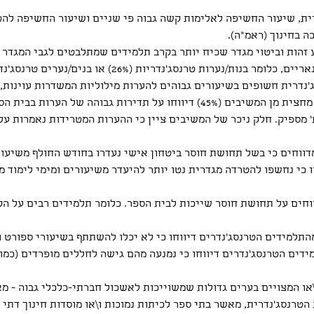
ת, שיעור החשיפה לאלימות קשה גבוה פי שניים ושיעור החשיפה להטר
 בחינוך (ראמ"ה).
ערות טרנסג'נדריות (26%) או בנים/נערים טרנסג'נדרים (27%).
נדרית חשופים בשיעורים גבוהים להערות מילוליות המשדרות עוינות, 
לביטוי וזהות מגדר. כך לדוגמה כמעט מחצית מן המשיבים (45%) דיווחו על תדי
תלמידים שדיווחו כי נחשפו להטרדה מגדרית נטו יותר להיעדר משיעורים ומימי ל
, כמחצית התלמידים (49%) מדווחים על תחושת חוסר שייכות לבית הספר. כלומר תלמידים 
ישות למשאבים בית ספריים: 68% מהתלמידים הטרנסג'נדרים דיווחו כי לא יכלו להשתתף בשיעו
הותם המגדרית. 75% מהתלמידים הטרנסג'נדרים דיווחו כי נמנעה מהם גישה לחללים מופרד
או המצויים בערים גדולות שמשוייכות לאשכול חברתי-כלכלי גבוה - מא
טרנסג'נדרית, מאשר בתי ספר לכיתות נמוכות ו\או מוסדות חינוך דתי ו