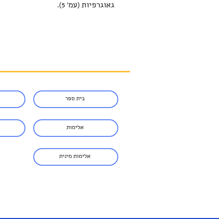
גאוגרפיות (עמ׳ 5).
בית ספר
אלימות
אלימות מינית