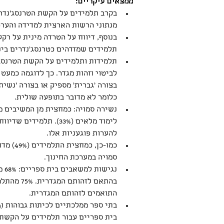
ממצאים עיקריים:
בקרב תלמידים על הקשת הטרנסג'נדרי
מנתוני הרשות הארצית למדידה והערכה
תלמידים שמזדהים כטרנסג'נדרים בינאריים, כלומר בנות/נ
תלמידות ותלמידים על הקשת הטרנסג'
כלומר לא מדובר בתופעה שולית.
לימוד מלאים (33%). 
להערות פוגעניות אלו.
כמו-כן
סמויה במערכת החינוך.
נג
בהתאם לז
התואמים לזהותם המגדרית.
בתי ספר ממלכתיים לכיתות גבוהות ו\
בית ספריים עבור תלמידים על הקשת ה