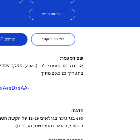
אלימות מינית
למאמר המקורי
הורדת PDF
שם המאמר: 
א. רוגל וא. פזמוני-לוי. (2023).
 מחקר אקלי
בתאריך 20.5.23 מתוך
7%A9%D7%AA-
מדגם:
בינארי, ו-32% בהתלבטות מגדרית).