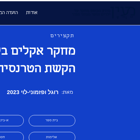
אודות
הועדה המ
תקצירים
מחקר אקלים בית
הקשת הטרנסית
רוגל ופזמוני-לוי 2023
מאת:
בית ספר
א-בינ
אלימות
חסמ