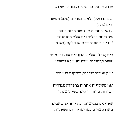
דה או תקיפה מינית גבוה פי שלוש 
בנוסף, דיווח על הטרדה מינית על רקע זהות וביטוי מגדר שכיח יותר בקרב תלמידים שמתלבטים לגבי המגדר שלהם (39%) ולא בינאריים (39%) מאשר 
גנאי, החפצה או גישה מבזה ביחס 
רות גבוהה של הערות בבית הספר ביחס לתלמידים שלא מתנהגים 
בצורה 'גברית' מספיק או בצורה 'נשית' מספיק. חלק ניכר של המשיבים ציין כי ההערות המטרידות נאמרות על־ידי רוב התלמידים או חלקם (56%); 
נשירה סמויה: כמחצית מן המשיבים מדווחים כי בשל תחושת חוסר ביטחון אישי נעדרו בחודש החולף משיעורים (48%) ושליש מדווחים שנעדרו מימי 
ימוד מאשר תלמידים שדיווחו שלא נחשפו 
רבים על הקשת הטרנסג'נדרית נדחקים לנשירה 
רי ספורט ו/או פעילויות אחרות בהפרדה מגדרית 
ים (כמו שירותים וחדרי לינה בטיול שנתי) 
ופיינים בנגישות רבה יותר למשאבים 
\או המצויים בפריפריה. גם השפעות 