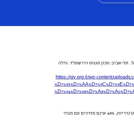
ל
. תל-אביב: מכון מגנוס הירשפלד. נדלה 
https://igy.org.il/wp-content/up
%D7%95%D7%AA%D7%9C%D7%9E%D7%
%D7%94%D7%98%D7%A8%D7%A0%D7%A1
490 בני נוער בגילאים 12-19 על הקשת הטרנסג'נדרית בישראל (17%בנים/נערים טרנסג'נדרים, 4% בנות/נערות טרנסג'נדריות, 48% אינם מזדהים עם מגדר 