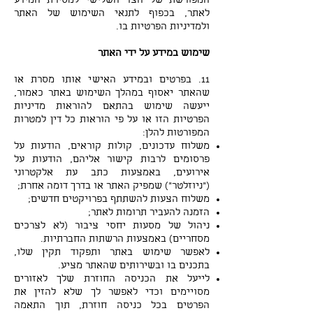
המפורשת של הצד השלישי למסירת המידע
לאתר, בכפוף לתנאי השימוש של האתר
ולמדיניות הפרטיות בו.
שימוש במידע על ידי האתר
11. בפרטים ובמידע האישי אותו מסרת או
שהאתר יאסוף במהלך השימוש באתר כאמור,
ייעשה שימוש בהתאם להוראות מדיניות
הפרטיות הזו או על פי הוראות כל דין למטרות
המפורטות להלן:
משלוח עדכונים, קולות קוראים, הודעות על
פרסומים לרבות קישור אליהם, הודעות על
אירועים, באמצעות כתב עת אלקטרוני
("ניוזלטר") שמפיק האתר או בדרך דומה אחרת;
משלוח הצעות להשתתף בפרויקטים חדשים;
הזמנה להעביר תרומות לאתר;
ניהול של מסעות יחסי ציבור (לא לצרכים
מסחריים) באמצעות הרשתות החברתיות.
לאפשר שימוש באתר ותפקוד תקין שלו,
בתכנים בו ובשירותים שהאתר מציע.
לייעל את הכניסה החוזרת שלך לאזורים
מסויימים וכדי לאפשר לך שלא להזין את
הפרטים בכל כניסה חוזרת, תוך התאמה