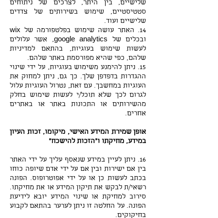
שלישיים, בין היתר, לצרכים של ניתוחים
סטטיסטיים, שימוש בשירותים של צדדים
שלישיים ועוד.
14. האתר עושה שימוש בפלטפורמה של wix
ובכלים של google analytics, אשר עלולים
לעשות שימוש בעוגיות, בהתאם למדיניות
שלהם, כפי שהיא מפורסמת באתר שלהם.
15. ניתן להימנע משימוש בעוגיות, על ידי שינוי
ההגדרות בדפדפן שלך. כך גם, ניתן למחוק את
העוגיות במחשבך. עם זאת, נטרול העוגיות עלול
לגרום לכך שלא תוכל/י לעשות שימוש בחלק
מהשירותים או התכונות באתר או באתרים
אחרים.
אופן שמירת המידע האישי, מיקומו, זכות העיון
במידע, מחיקתו ו"הזכות להישכח"
16. ניתן לעיין במידע שנאסף עליך על ידי האתר
בין אם ישירות ובין אם על ידי אדם שיופה כוחו
בכתב לעשות כן או על ידי אפוטרופוס. הפונה
רשאי/ת לבקש את תיקון המידע או את מחיקתו.
סירוב למחיקת או שינוי המידע יובא לידיעת
הפונה. על החלטה זו ניתן לערער בהתאם לקבוע
בחיקוקים.