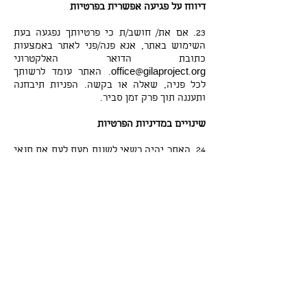
דיווח על פגיעה אפשרית בפרטיות
23. אם את/ חושב/ת כי פרטיותך נפגעה בעת
השימוש באתר, אנא פנה/פני לאתר באמצעות
כתובת הדואר האלקטרוני
office@gilaproject.org. האתר עומד לרשותך
לכל פניה, שאלה או בקשה. הפניות תיבחנה
ותעננה תוך פרק זמן סביר.
שינויים במדיניות הפרטיות
24. האתר יהיה רשאי לשנות מעת לעת את תנאי
השימוש באתר ו/או מדינות הפרטיות. אם
יבוצעו שינויים מהותיים תופיע על כך הודעה
בעמוד הבית של האתר 7 ימים לפני כניסת
השינוי לתוקף. עם זאת, אם התיקון מחויב על
פי דין - ישונה לאלתר ותינתן הודעה על כך
באתר הבית של האתר. אם המשתמש/ת לא
מסכים/מסכימה לשינוי, הוא/היא רשאי/ת
לחדול מלעשות שימוש באתר, רשאי/ת לבקש
את מחיקת המידע האישי, אם קיים, ממאגר
האתר. האתר יתייחס לבקשה תוך פרק זמן סביר
מרגע הגשת בקשתה.