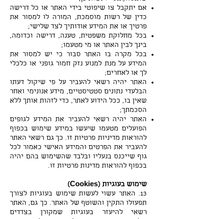
אם יתקבל צו שיפוטי בידי האתר או כל דרישה
כדין של רשות מוסמכת, המורה לו למסור את
פרטיך או את המידע אודותיך לצד שלישי;
בכל מחלוקת משפטית, טענה, דרישה וכדומה,
בינך לבין האתר או מי מטעמו;
בכל מקרה בו האתר סבור כי יש למסור את
המידע על מנת למנוע נזק חמור גופני או כלכלי
לך או לאחרים;
האתר יהיה רשאי להעביר על פי שיקול דעתו
הבלעדי נתונים סטטיסטיים, מידע אנונימי ואחר
שאין בו, ככל הידוע לאתר, כדי לזהות אותך ללא
הסכמתך;
האתר יהיה רשאי להעביר את המידע לגופים
הפועלים מטעמו שיעשו במידע שימוש בכפוף
להוראות מדיניות פרטיות זו. כך גם רשאי האתר
להעביר את הפרטים והמידע האישי כאמור לכל
גוף שייכנס בנעליו ובלבד שהשימוש בהם יהיה
בכפוף להוראות מדינות פרטיות זו.
שימוש בעוגיות (Cookies)
13. האתר עשוי לעשות שימוש בעוגיות לצורך
תפעולו התקין והשוטף של האתר. כך גם, האתר
רשאי להיעזר בעוגיות שמקורן בצדדים