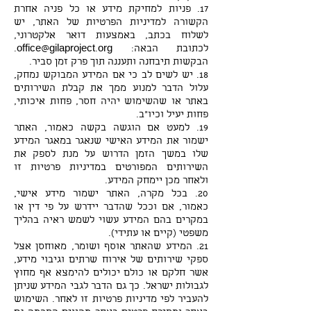
17. פניות למחיקת מידע או כל פניה אחרת
הקשורה למדיניות הפרטיות של האתר, יש
לשלוח בכתב, באמצעות דואר אלקטרוני,
לכתובת הבאה: office@gilaproject.org.
הבקשות תיבחנה ותעננה תוך פרק זמן סביר.
18. יש לשים לב כי אם המידע המבוקש נמחק,
עלול הדבר למנוע ממך את קבלת השירותים
באתר או שהשימוש יהיה חסר, פחות איכותי,
פחות יעיל וכיו"ב.
19. למעט אם הוגשה בקשה כאמור, האתר
ישמור את המידע האישי שנאגר במאגר המידע
שלו במשך הזמן הדרוש על מנת לספק את
השירותים המפורטים במדיניות פרטיות זו
ולאחר מכן יימחק המידע.
20. בכל מקרה, האתר ישמור מידע אישי,
כאמור, אם וככל שהדבר יידרש על פי דין או
במקרים בהם המידע עשוי לשמש ראיה בהליך
משפטי (קיים או עתידי).
21. המידע שהאתר אוסף ושומר, מאוחסן אצל
ספקי שירותים של אירוח שרתים וגיבוי מידע,
אשר חלקם או כולם יכולים להימצא אף מחוץ
לגבולות ישראל. כך גם הדבר לגבי המידע שניתן
להעביר לפי מדיניות פרטיות זו לאחר. השימוש