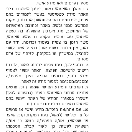
מסירת פרטים ו/או מידע אישי.
7. במהלך השימוש באתר, ייתכן שיצטבר בידי
האתר מידע סטטיסטי באשר לעמודים בהם
צפית, שירותים בהם השתמשת או בחנת, מקום
המחשב ממנו גלשת באתר וכתובת האינטרנט
של המחשב, סוג מערכת ההפעלה בה נעשה
שימוש, סוג מכשיר הקצה בו נעשה שימוש,
משך הזמן בו צפית בעמוד וכדומה. יחד עם
זאת, אין מדובר בשום אופן במידע אשר עשוי
להוביל, במישרין או בעקיפין, לזיהוי של אדם
מסוים.
8. בנוסף לכך, בעת פניות יזומות לאתר, לרבות
רישום לרשימת תפוצה, האתר עשוי לאסוף
מידע נוסף, ובעצם הפניה הינך מצהיר/ה
ומסכים/מסכימה למסור מידע זה לאתר.
9. הפרטים והמידע האישי שמסרת וכן פרטים
אחרים אודות השימוש באתר (כמפורט להלן)
יישמרו במאגרי המידע של האתר ויעשו בהם
שימוש כמפורט במדיניות פרטיות זו.
10. אם אתה/את מוסר/ת מידע אישי או פרטים
על צד שלישי (למשל, בעת הפקדת תוכן שיצר
צד שלישי), את/ה מצהיר/ה בזאת כי את/ה
רשאי/ת לעשות כן, לאור קבלת הסכמתו