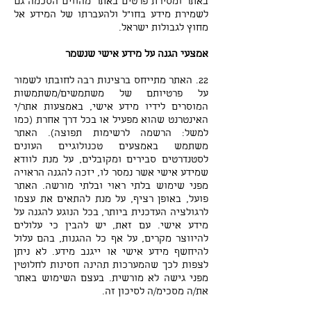
באתר ומסירת פרטים באתר מהווים הסכמה גם
לשמירת מידע בחו"ל ולהעברתו של המידע אל
מחוץ לגבולות ישראל.
אמצעי הגנה על מידע אישי שנשמר
22. האתר מתייחס ברצינות רבה לחובתו לשמור
על פרטיותם של משתמשים/משתמשות
המוסרים לידיו מידע אישי, באמצעות אתר/י
האינטרנט שהוא מפעיל או בכל דרך אחרת (כמו
למשל: הרשמה לרשימות תפוצה). האתר
משתמש באמצעים טכנולוגיים העונים
לסטנדרטים סבירים ומקובלים, על מנת לוודא
שמידע אישי אשר נמסר לו, יזכה להגנה הראויה
מפני שימוש בלתי ראוי ובלתי מורשה. האתר
פועל, באופן רציף, על מנת להתאים את עצמו
לרגולציה העדכנית ביותר, בכל הנוגע להגנה על
מידע אישי. עם זאת, יש להבין כי עלולים
להיווצר מקרים, על אף כל ההגנות, בהם עלול
להיחשף מידע אישי או ייגנב מידע. לא ניתן
לצפות לכך שהמערכות תהינה חסינות לחלוטין
מפני גישה לא מורשית. בעצם השימוש באתר
את/ה מסכימ/ה לסיכון זה.