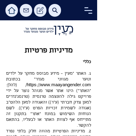
מדיניות פרטיות
כללי
1. האתר "מעין – מידע מבוסס מחקר על ילדים
ונוער מגווני מגדר" בכתובת
https://www.maayangender.com/
(להלן:
"האתר") הינו אתר אשר מנוהל נוצר על ידי
פרויקט גילה להעצמה טרנסית (טרנסג'נדרים
למען צדק חברתי (ע"ר)) והאגודה למען הלהט"ב
(אגודה לשמירת זכויות הפרט (ע"ר)). לשם
הנוחות השימוש במונח "אתר" בתקנון זה
מתייחס אף לצוות האתר או לבעליו, בהתאם
להקשר.
2. מדיניות הפרטיות מהווה חלק בלתי נפרד