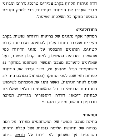
חזה (ניתוח עליון) בקרב צעירים טרנסג'נדרים ומגווני 
מגדר שעברו את הניתוח כקטינים, כדי לספק נתונים 
מבוססי מחקר על השלכות הטיפול.
מתודולוגיה:
המחקר אסף נתונים של 
בריאות
 ו
רווחה
 נפשית בקרב 
צעירים שעברו ניתוח עליון להתאמה מגדרית בעודם 
קטינים. הנתונים התבססו על נתוני הדיווח כפי 
שנשמרו במרפאה המטפלת, לאחר קבלת אישור, ועל 
שאלונים להערכת מצבם הנפשי. השתתפו במחקר 51 
משתתפים בגיל ממוצע 20, אשר עברו את הניתוח 
לפחות חצי שנה לפני המחקר (הממוצע במדגם היה 3.7 
שנים לאחר הניתוח), ואשר נתנו את הסכמתם לשימוש 
בנתוניהם הרפואיים. כל המשתתפים מלאו שאלונים 
לבחינת דיכאון, חרדה, דיספוריה מגדרית, תמיכה 
חברתית נתפשת, ומידע דמוגרפי.
תוצאות:
בחינת מצבם הנפשי של המשתתפים מעידה על רמה 
גבוהה של תחושת הלימה גופנית ושל קבלת הזהות 
הטרנסית. אף משתתף לא דיווח על 
חרטה
 ביחס 