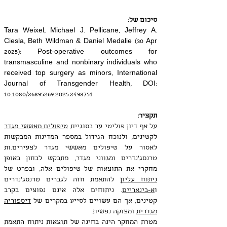
סיכום של: 
Tara Weixel, Michael J. Pellicane, Jeffrey A. 
Ciesla, Beth Wildman & Daniel Medalie (30 Apr 
2025): Post-operative outcomes for 
transmasculine and nonbinary individuals who 
received top surgery as minors, International 
Journal of Transgender Health, DOI: 
10.1080/26895269.2025.2498751 
תקציר:
על אף דיון פוליטי ער בסוגיית 
טיפולים מאששי מגדר
לקטינים, ולנוכח הגידול במספר המדינות המבקשות 
לאסור על טיפולים מאששי מגדר לצעירים.ות 
טרנסג'נדרים ומגווני מגדר, מתבקש לבחון באופן 
מחקרי את התוצאות של טיפולים אלה, ובפרט של 
ניתוח עליון
 להתאמת חזה לגברים טרנסג'נדרים 
ו
א-בינאריים
. ניתוחים אלה אינם נפוצים בקרב 
קטינים, אך הם עשויים לסייע במקרים של 
דיספוריה 
מגדרית
 ומצוקה נפשית.
מטרת המחקר הינה בחינה של תוצאות ניתוח התאמת 