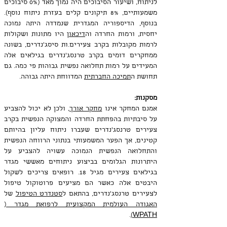
לניתוח, ושיעור הסיבוכים היה נמוך מאד (0% סיבוכים 
משמעותיים, 8% תיקונים קלים בעזרת ניתוח נוסף). 
בנוסף, הדיספוריה המגדרית שנמדדה היתה נמוכה 
יחסית, ורמות החרדה וה
דיכאון
 היו מתונות ושקולות 
לרמות מקובלות בקרב צעירים.ות סיסג'נדרים, בשונה 
ממחקרים דומים בקרב טרנסג'נדרים בגילאים אלה 
המעידים על רמות תחלואה נפשית גבוהות פי כמה. גם 
תחושת ה
תמיכה החברתית
 המדווחת היתה גבוהה.
מסקנות:
אמנם המחקר אינו 
מחקר אורך
, ולכן לא יכול להצביע 
על סיבתיות בהפחתת החרדה והמצוקה הנפשית בקרב 
צעירים טרנסג'נדרים שעברו ניתוח עליון בהיותם 
קטינים, אך הפער המשמעותי בנתוני הרווחה הנפשית 
והתחלואה הנפשית הנמוכה עשויה להצביע על 
היתרונות הגלומים בביצוע ניתוחים מאששי מגדר 
בגילאים צעירים מגיל 18. רופאים צריכים לשקול 
היבטים אלה כאשר הם מציעים פרוטוקול טיפול 
לצעירים טרנסג'נדרים, בהתאם ל
סטנדרט הטיפול
 של 
האגודה העולמית המקצועית לרפואת מגדר ( 
.
WPATH)