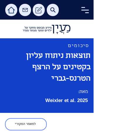
סיכומים
תוצאות ניתוח עליון
בקטינים על הרצף
הטרנס-גברי
מאת:
Weixler et al. 2025
למאמר המקורי