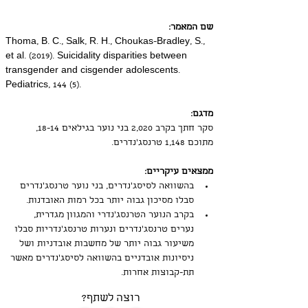
שם המאמר:
Thoma, B. C., Salk, R. H., Choukas-Bradley, S., 
et al. (2019). Suicidality disparities between 
transgender and cisgender adolescents. 
Pediatrics, 144 (5).
מדגם:
סקר חתך בקרב 2,020 בני נוער בגילאים 18-14, 
מתוכם 1,148 טרנסג'נדרים.
ממצאים עיקריים:
בהשוואה לסיסג'נדרים, בני נוער טרנסג'נדרים 
סבלו מסיכון גבוה יותר בכל רמות האובדנות.
בקרב הנוער הטרנסג'נדרי והמגוון מגדרית, 
נערים טרנסג'נדרים ונערות טרנסג'נדריות סבלו 
משיעור גבוה יותר של מחשבות אובדניות ושל 
ניסיונות אובדניים בהשוואה לסיסג'נדרים מאשר 
תת-קבוצות אחרות.
רוצה לשתף?